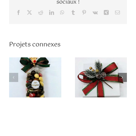
sociaux !
Facebook
X
Reddit
LinkedIn
WhatsApp
Tumblr
Pinterest
Vk
Xing
Email
.Boîte carrée
.Sachet 250gr
blanche 400gr
de confiseries
Projets connexes
de confiseries
Médicis
Médicis