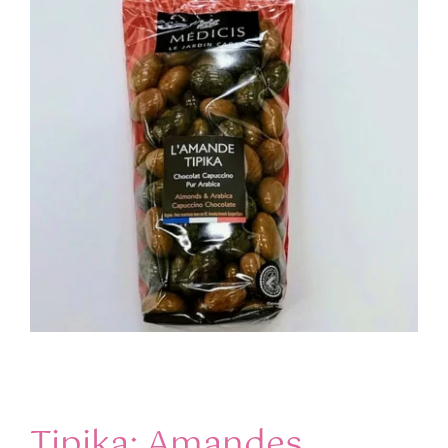
Image
Contact
Panier WooCommerce
WooCommerce Mon Compte
Tipika: Amandes