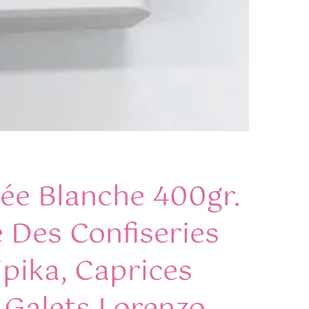
rée Blanche 400gr.
Des Confiseries
ipika, Caprices