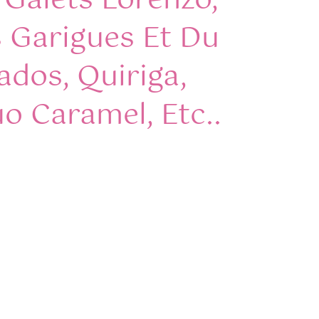
 Galets Lorenzo,
s Garigues Et Du
rados, Quiriga,
uo Caramel, Etc..