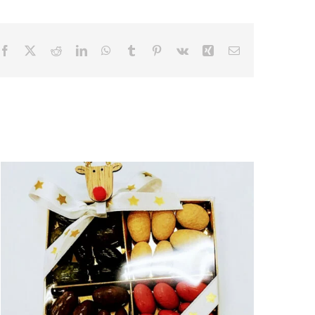
Facebook
X
Reddit
LinkedIn
WhatsApp
Tumblr
Pinterest
Vk
Xing
Email
.Boîte carrée or Java 160gr de
confiseries Médicis