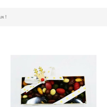
ux !
.Boîte rectangle or 300gr de
confiseries Médicis