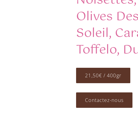
Noisettes,
Olives De
Soleil, Ca
Toffelo, D
21,50€ / 400gr
Contactez-nous