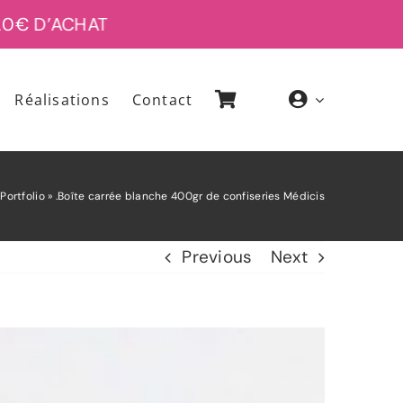
 D’ACHAT
Réalisations
Contact
»
Portfolio
»
.Boîte carrée blanche 400gr de confiseries Médicis
Previous
Next