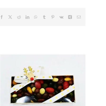
Facebook
X
Reddit
LinkedIn
WhatsApp
Tumblr
Pinterest
Vk
Xing
Email
.Boîte rectangle or 300gr de
confiseries Médicis