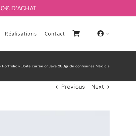
D’ACHAT
Réalisations
Contact
»
Portfolio
»
.Boîte carrée or Java 280gr de confiseries Médicis
Previous
Next