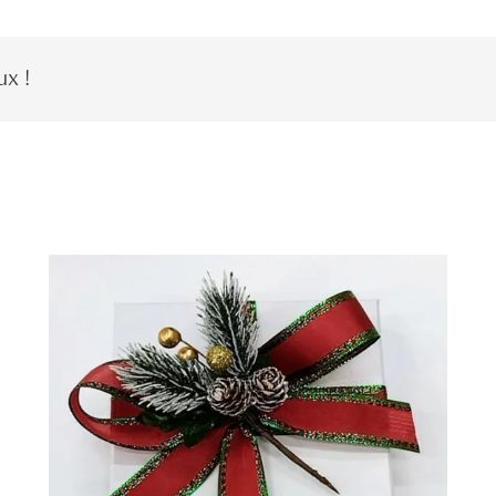
ux !
.Boîte carrée blanche 400gr de
confiseries Médicis