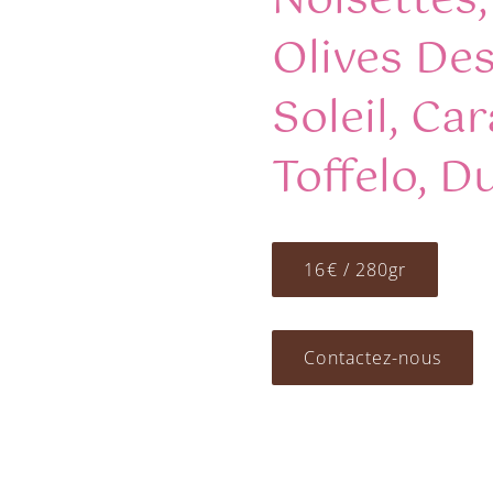
Noisettes,
Olives De
Soleil, Ca
Toffelo, D
16€ / 280gr
Contactez-nous