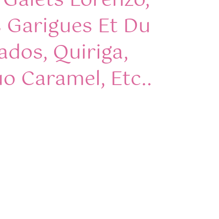
 Galets Lorenzo,
s Garigues Et Du
rados, Quiriga,
uo Caramel, Etc..