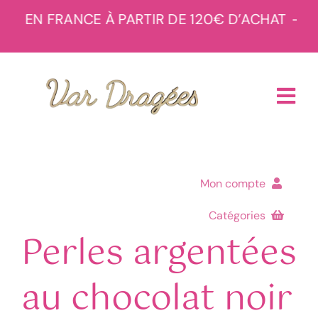
Passer
E EN FRANCE À PARTIR DE 120€ D’ACHAT
– LIV
au
contenu
Tog
Navi
Accueil
Mon compte
Boutique
Catégories
Commandes
Perles argentées
À propos
Menu de la boutique
Téléchargements
au chocolat noir
Réalisations
Adresses