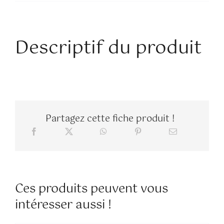
Perles
argentées
Descriptif du produit
au
chocolat
noir
Partagez cette fiche produit !
Ces produits peuvent vous
intéresser aussi !