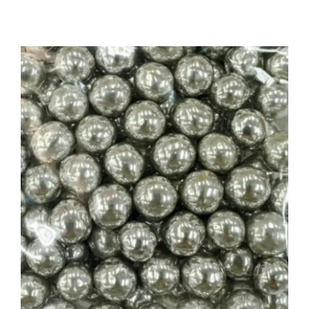
Contact
Détails du compte
Panier WooCommerce
Mot de passe perdu
WooCommerce Mon Compte