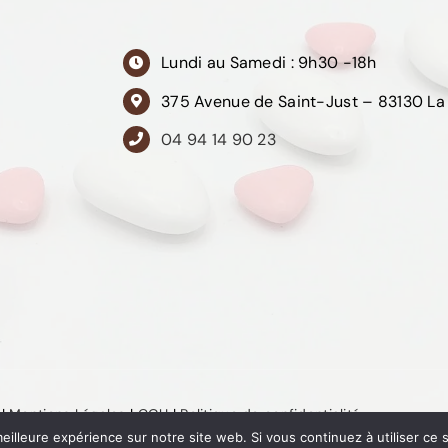
Lundi au Samedi : 9h30 -18h
375 Avenue de Saint-Just – 83130 La
04 94 14 90 23
|
Mentions Légales
|
CGU
|
Politique de confidentialité
eilleure expérience sur notre site web. Si vous continuez à utiliser ce