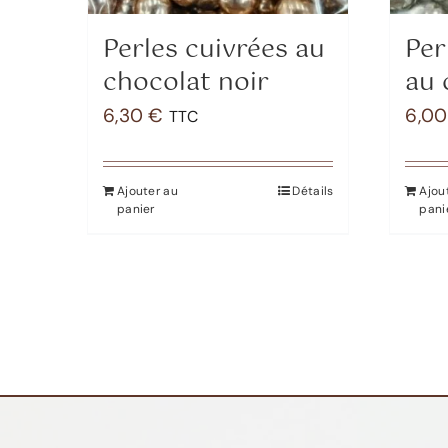
Perles cuivrées au
Per
chocolat noir
au 
6,30
€
6,0
TTC
Ajouter au
Détails
Ajou
panier
pani