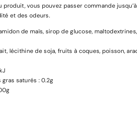
du produit, vous pouvez passer commande jusqu’à 
dité et des odeurs.
 amidon de maïs, sirop de glucose, maltodextrines, 
it, lécithine de soja, fruits à coques, poisson, ar
5kJ
 gras saturés : 0.2g
.00g