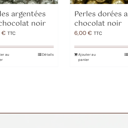
les argentées
Perles dorées 
chocolat noir
chocolat noir
0
€
6,00
€
TTC
TTC
ter au
Détails
Ajouter au
er
panier