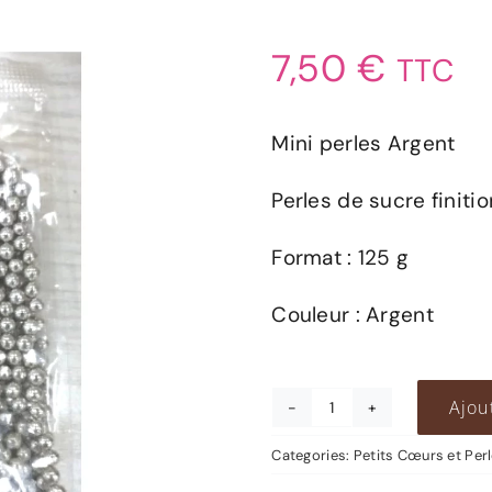
7,50
€
TTC
Mini perles Argent
Perles de sucre finit
Format : 125 g
Couleur : Argent
Ajou
quantité
de
Categories:
Petits Cœurs et Per