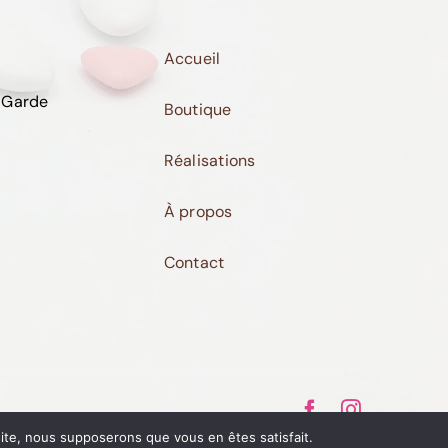
être
choisies
Accueil
sur
la
 Garde
Boutique
page
Réalisations
du
produit
À propos
Contact
 site, nous supposerons que vous en êtes satisfait.