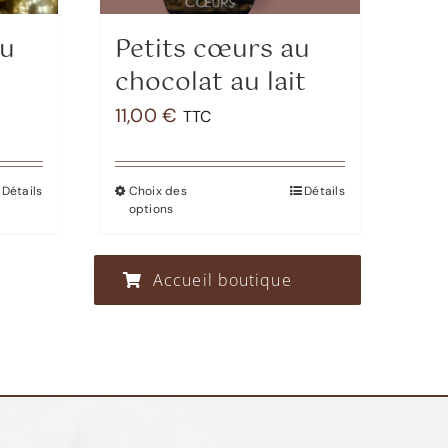
au
Petits cœurs au
chocolat au lait
11,00
€
TTC
Détails
Choix des
Détails
Ce
options
produit
a
Accueil boutique
plusieurs
variations.
Les
options
peuvent