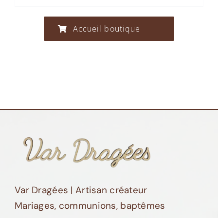
produit
a
Accueil boutique
plusieurs
variations.
Les
options
peuvent
être
choisies
sur
la
page
Var Dragées | Artisan créateur
du
Mariages, communions, baptêmes
produit