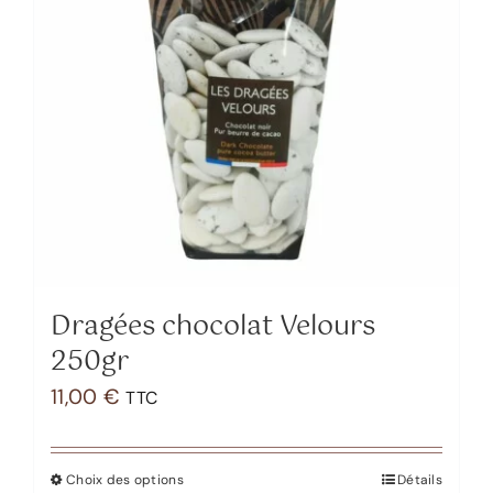
Dragées chocolat Velours
250gr
11,00
€
TTC
Choix des options
Détails
Ce