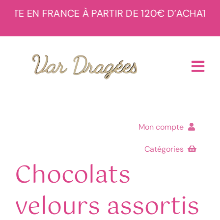
Passer
UITE EN FRANCE À PARTIR DE 120€ D’ACHAT
– 
au
contenu
Tog
Navi
Accueil
Mon compte
Boutique
Catégories
Commandes
Chocolats
À propos
Menu de la boutique
Téléchargements
velours assortis
Réalisations
Adresses