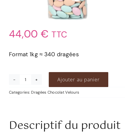
44,00
€
TTC
Format 1kg ≈ 340 dragées
Ajouter au panier
quantité
de
Categories:
Dragées Chocolat Velours
Chocolats
velours
Descriptif du produit
assortis
1kg