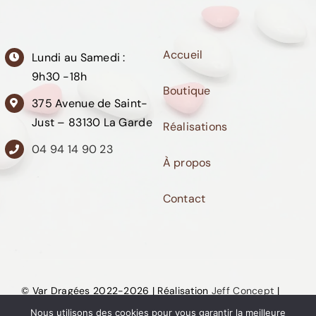
Accueil
Lundi au Samedi :
9h30 -18h
Boutique
375 Avenue de Saint-
Just – 83130 La Garde
Réalisations
04 94 14 90 23
À propos
Contact
© Var Dragées 2022-2026 | Réalisation
Jeff Concept
|
Mentions Légales
|
CGU
|
Politique de confidentialité
Nous utilisons des cookies pour vous garantir la meilleure