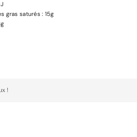
kJ
s gras saturés : 15g
3g
ux !
.Les fruits du jardin: Framboise