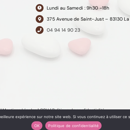
Lundi au Samedi : 9h30 -18h
375 Avenue de Saint-Just – 83130 La
04 94 14 90 23
|
Mentions Légales
|
CGU
|
Politique de confidentialité
eilleure expérience sur notre site web. Si vous continuez à utiliser ce
OK
Politique de confidentialité