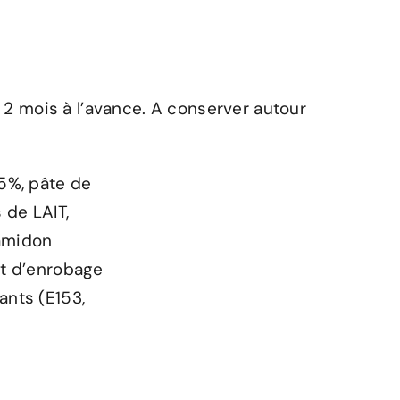
2 mois à l’avance. A conserver autour
5%, pâte de
 de LAIT,
 amidon
nt d’enrobage
ants (E153,