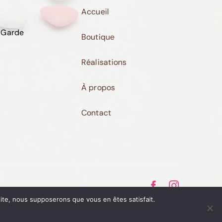
Accueil
 Garde
Boutique
Réalisations
À propos
Contact
 site, nous supposerons que vous en êtes satisfait.