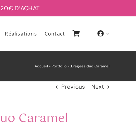
0€ D’ACHAT
Réalisations
Contact
Accueil
»
Portfolio
»
.Dragées duo Caramel
Previous
Next
Duo Caramel