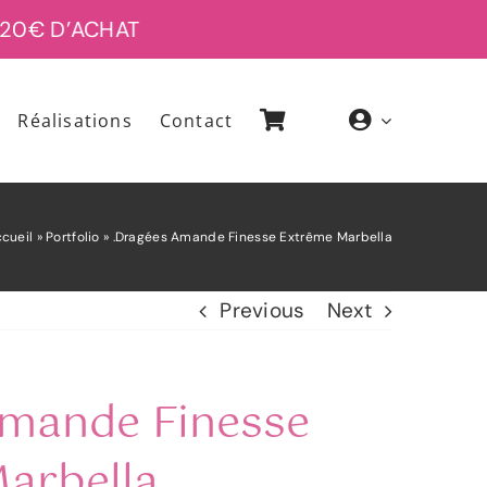
0€ D’ACHAT
Réalisations
Contact
cueil
»
Portfolio
»
.Dragées Amande Finesse Extrême Marbella
Previous
Next
mande Finesse
arbella