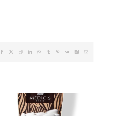
Facebook
X
Reddit
LinkedIn
WhatsApp
Tumblr
Pinterest
Vk
Xing
Email
.Dragées Amande Finesse Extrême
Lerida