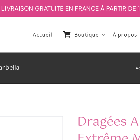
IVRAISON GRATUITE EN FRANCE À PARTIR DE 12
Accueil
Boutique
À propos
rbella
Ac
Dragées A
Extrême M