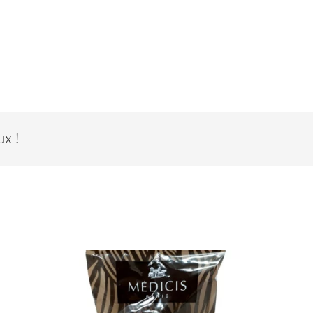
ux !
.Petits Cœurs Chocolat Noir
Argent