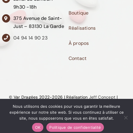
9h30 -18h
Boutique
375 Avenue de Saint-
Just – 83130 La Garde
Réalisations
04 94 14 90 23
À propos
Contact
© Var Dragées 2022-2026 | Réalisation
Jeff Concept
|
Mentions Légales
|
CGU
|
Politique de confidentialité
Nous utilisons des cookies pour vous garantir la meilleure
expérience sur notre site web. Si vous continuez à utiliser ce
site, nous supposerons que vous en êtes satisfait.
OK
Politique de confidentialité