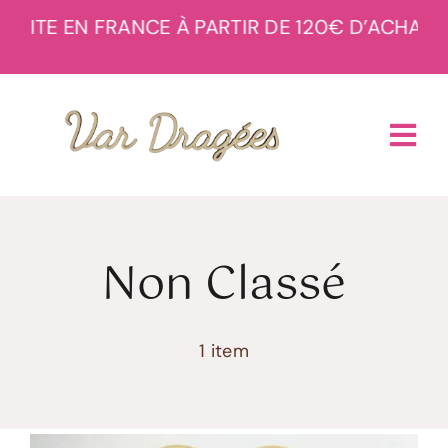
Passer
TUITE EN FRANCE À PARTIR DE 120€ D’ACHAT
–
au
contenu
Tog
Navi
Accueil
Non Classé
Boutique
1 item
À propos
Réalisations